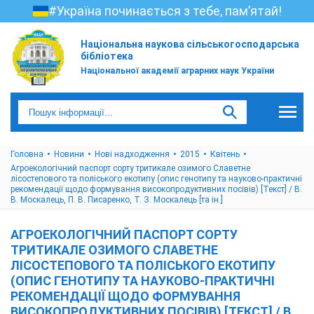
#Україна починається з тебе, пам’ятай!
Національна наукова сільськогосподарська
бібліотека
Національної академії аграрних наук України
Головна
Новини
Нові надходження
2015
Квітень
Агроекологічний паспорт сорту тритикале озимого Славетне
лісостепового та поліського екотипу (опис генотипу та науково-практичні
рекомендації щодо формування високопродуктивних посівів) [Текст] / В.
В. Москалець, П. В. Писаренко, Т. З. Москалець [та ін.]
АГРОЕКОЛОГІЧНИЙ ПАСПОРТ СОРТУ
ТРИТИКАЛЕ ОЗИМОГО СЛАВЕТНЕ
ЛІСОСТЕПОВОГО ТА ПОЛІСЬКОГО ЕКОТИПУ
(ОПИС ГЕНОТИПУ ТА НАУКОВО-ПРАКТИЧНІ
РЕКОМЕНДАЦІЇ ЩОДО ФОРМУВАННЯ
ВИСОКОПРОДУКТИВНИХ ПОСІВІВ) [ТЕКСТ] / В.