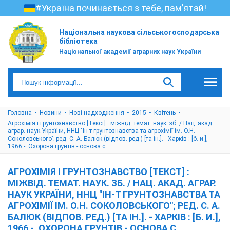
#Україна починається з тебе, пам’ятай!
Національна наукова сільськогосподарська
бібліотека
Національної академії аграрних наук України
Головна
Новини
Нові надходження
2015
Квітень
Агрохімія і грунтознавство [Текст] : міжвід. темат. наук. зб. / Нац. акад.
аграр. наук України, ННЦ "Ін-т грунтознавства та агрохімії ім. О.Н.
Соколовського"; ред. С. А. Балюк (відпов. ред.) [та ін.]. - Харків : [б. и.],
1966 - .Охорона грунтів - основа с
АГРОХІМІЯ І ГРУНТОЗНАВСТВО [ТЕКСТ] :
МІЖВІД. ТЕМАТ. НАУК. ЗБ. / НАЦ. АКАД. АГРАР.
НАУК УКРАЇНИ, ННЦ "ІН-Т ГРУНТОЗНАВСТВА ТА
АГРОХІМІЇ ІМ. О.Н. СОКОЛОВСЬКОГО"; РЕД. С. А.
БАЛЮК (ВІДПОВ. РЕД.) [ТА ІН.]. - ХАРКІВ : [Б. И.],
1966 - .ОХОРОНА ГРУНТІВ - ОСНОВА С