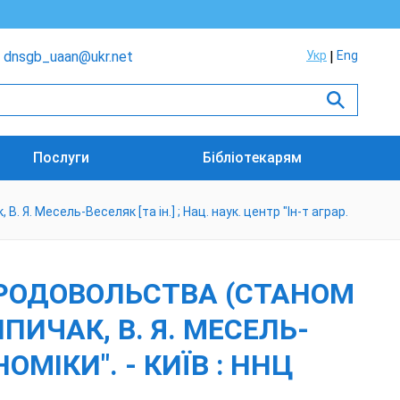
dnsgb_uaan@ukr.net
Укр
Eng
Послуги
Бібліотекарям
 Я. Месель-Веселяк [та ін.] ; Нац. наук. центр "Ін-т аграр.
ПРОДОВОЛЬСТВА (СТАНОМ
 ШПИЧАК, В. Я. МЕСЕЛЬ-
НОМІКИ". - КИЇВ : ННЦ