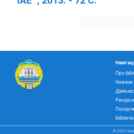
"ІАЕ" , 2013. - 72 С.
Навігац
Про бібл
Новини
Діяльні
Ресурс
Послуги
Бібліот
© 2026 Націо