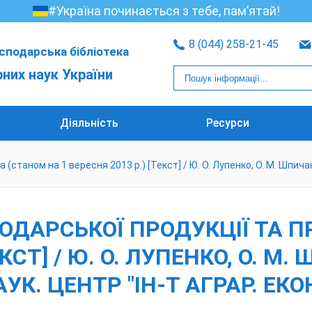
#Україна починається з тебе, пам’ятай!
8 (044) 258-21-45
сподарська бібліотека
рних наук України
Діяльність
Ресурси
аном на 1 вересня 2013 р.) [Текст] / Ю. О. Лупенко, О. М. Шпичак, В.
ОДАРСЬКОЇ ПРОДУКЦІЇ ТА 
ЕКСТ] / Ю. О. ЛУПЕНКО, О. М.
НАУК. ЦЕНТР "ІН-Т АГРАР. ЕКО