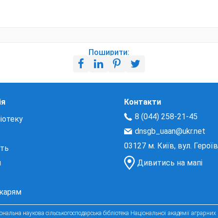
Поширити:
ія
Контакти
8 (044) 258-21-45
іотеку
dnsgb_uaan@ukr.net
03127 м. Київ, вул. Герої
сть
и
Дивитись на мапі
екарям
нальна наукова сільськогосподарська бібліотека Національної академії аграрних