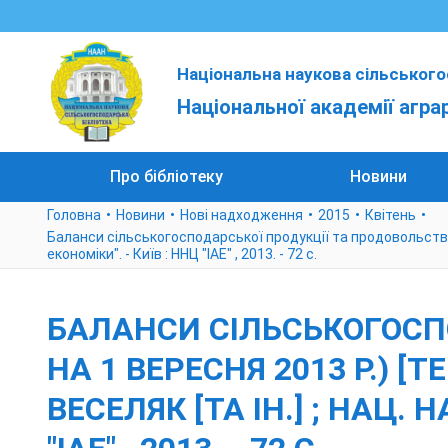
Національна наукова сільського
Національної академії агра
Про бібліотеку
Новини
Головна
Новини
Нові надходження
2015
Квітень
Баланси сільськогосподарської продукції та продовольства (ст
економіки". - Київ : ННЦ "ІАЕ" , 2013. - 72 с.
БАЛАНСИ СІЛЬСЬКОГОСП
НА 1 ВЕРЕСНЯ 2013 Р.) [Т
ВЕСЕЛЯК [ТА ІН.] ; НАЦ. 