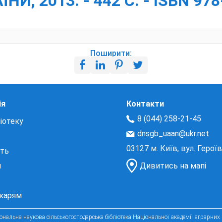
И, 2013. - 442 С. - ISBN 978
Поширити:
ія
Контакти
8 (044) 258-21-45
іотеку
dnsgb_uaan@ukr.net
03127 м. Київ, вул. Герої
сть
и
Дивитись на мапі
екарям
нальна наукова сільськогосподарська бібліотека Національної академії аграрних