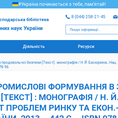
#Україна починається з тебе, пам’ятай!
8 (044) 258-21-45
сподарська бібліотека
рних наук України
Діяльність
Ресурси
родовольчої безпеки [Текст] : монографія / Н. Й. Басюркіна ; Нац. а
978-96
ПРОМИСЛОВІ ФОРМУВАННЯ В
ТЕКСТ] : МОНОГРАФІЯ / Н. Й
-Т ПРОБЛЕМ РИНКУ ТА ЕКОН.