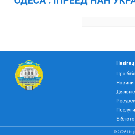
ОДЕСА : ІПРЕЕД НАН УКРАЇН
Навігац
Про бібл
Новини
Діяльні
Ресурс
Послуги
Бібліот
© 2026 Націо