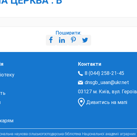
ЛА ЦЕРКВА : Б
Поширити:
ія
Контакти
8 (044) 258-21-45
іотеку
dnsgb_uaan@ukr.net
03127 м. Київ, вул. Герої
сть
и
Дивитись на мапі
екарям
нальна наукова сільськогосподарська бібліотека Національної академії аграрних