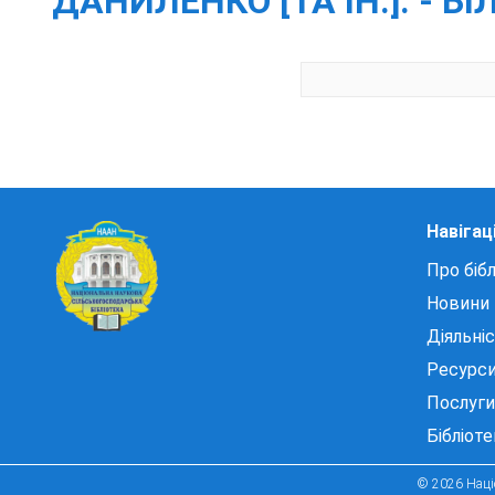
ДАНИЛЕНКО [ТА ІН.]. - БІ
Навігац
Про бібл
Новини
Діяльні
Ресурс
Послуги
Бібліот
© 2026 Націо