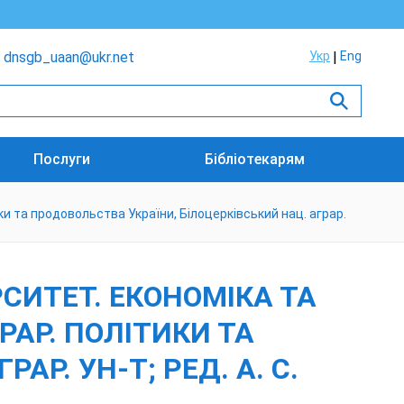
dnsgb_uaan@ukr.net
Укр
Eng
Послуги
Бібліотекарям
ики та продовольства України, Білоцерківський нац. аграр.
СИТЕТ. ЕКОНОМІКА ТА
ГРАР. ПОЛІТИКИ ТА
Р. УН-Т; РЕД. А. С.