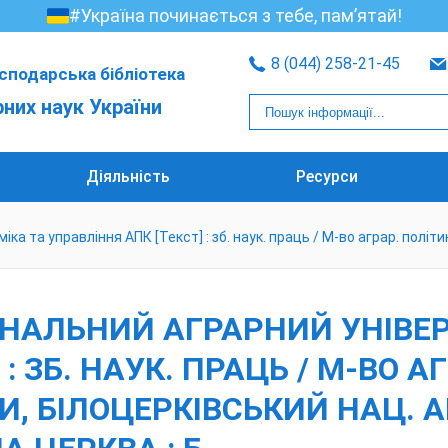
#Україна починається з тебе, пам’ятай!
8 (044) 258-21-45
сподарська бібліотека
рних наук України
Діяльність
Ресурси
ка та управління АПК [Текст] : зб. наук. праць / М-во аграр. політ
НАЛЬНИЙ АГРАРНИЙ УНІВЕР
: ЗБ. НАУК. ПРАЦЬ / М-ВО А
 БІЛОЦЕРКІВСЬКИЙ НАЦ. АГРА