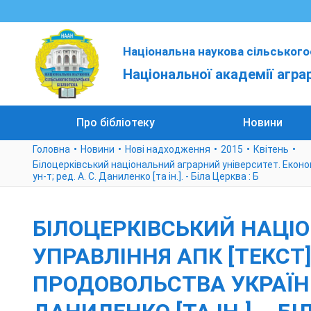
Національна наукова сільського
Національної академії агра
Про бібліотеку
Новини
Головна
Новини
Нові надходження
2015
Квітень
Білоцерківський національний аграрний університет. Економі
ун-т; ред. А. С. Даниленко [та ін.]. - Біла Церква : Б
БІЛОЦЕРКІВСЬКИЙ НАЦІО
УПРАВЛІННЯ АПК [ТЕКСТ] 
ПРОДОВОЛЬСТВА УКРАЇНИ,