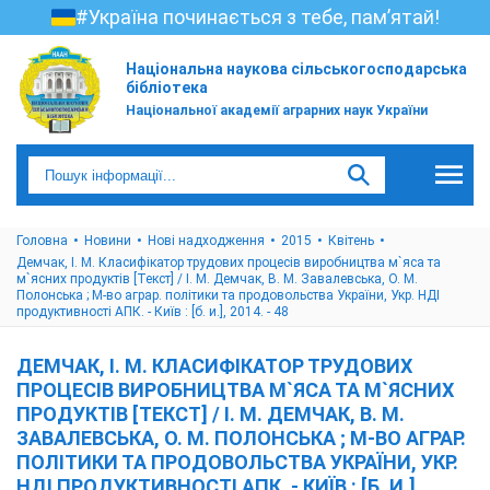
#Україна починається з тебе, пам’ятай!
Національна наукова сільськогосподарська
бібліотека
Національної академії аграрних наук України
Головна
Новини
Нові надходження
2015
Квітень
Демчак, І. М. Класифікатор трудових процесів виробництва м`яса та
м`ясних продуктів [Текст] / І. М. Демчак, В. М. Завалевська, О. М.
Полонська ; М-во аграр. політики та продовольства України, Укр. НДІ
продуктивності АПК. - Київ : [б. и.], 2014. - 48
ДЕМЧАК, І. М. КЛАСИФІКАТОР ТРУДОВИХ
ПРОЦЕСІВ ВИРОБНИЦТВА М`ЯСА ТА М`ЯСНИХ
ПРОДУКТІВ [ТЕКСТ] / І. М. ДЕМЧАК, В. М.
ЗАВАЛЕВСЬКА, О. М. ПОЛОНСЬКА ; М-ВО АГРАР.
ПОЛІТИКИ ТА ПРОДОВОЛЬСТВА УКРАЇНИ, УКР.
НДІ ПРОДУКТИВНОСТІ АПК. - КИЇВ : [Б. И.],