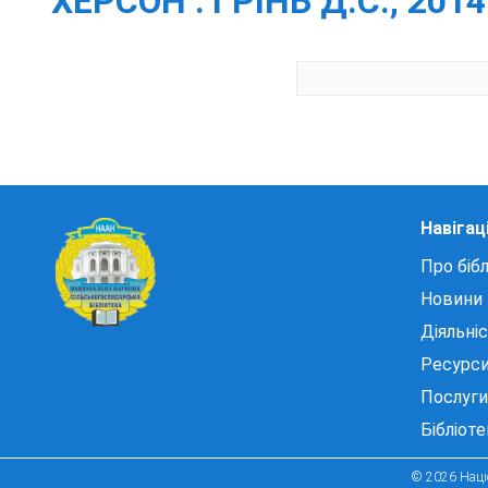
ХЕРСОН : ГРІНЬ Д.С., 2014.
Навігац
Про бібл
Новини
Діяльні
Ресурс
Послуги
Бібліот
© 2026 Націо