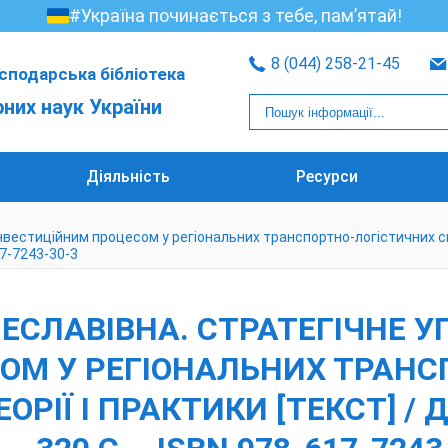
#Україна починається з тебе, пам’ятай!
8 (044) 258-21-45
сподарська бібліотека
рних наук України
Діяльність
Ресурси
вестиційним процесом у регіональних транспортно-логістичних сист
617-7243-30-3
ЕСЛАВІВНА. СТРАТЕГІЧНЕ У
ОМ У РЕГІОНАЛЬНИХ ТРАН
РІЇ І ПРАКТИКИ [ТЕКСТ] / Д