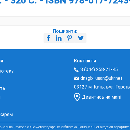
 - 320 С. - ISBN 978-617-7243
Поширити:
ія
Контакти
8 (044) 258-21-45
іотеку
dnsgb_uaan@ukr.net
03127 м. Київ, вул. Герої
сть
и
Дивитись на мапі
екарям
нальна наукова сільськогосподарська бібліотека Національної академії аграрних