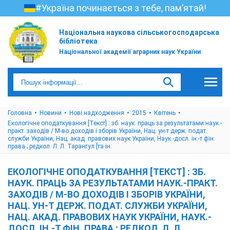
#Україна починається з тебе, пам’ятай!
Національна наукова сільськогосподарська
бібліотека
Національної академії аграрних наук України
Головна
Новини
Нові надходження
2015
Квітень
Екологічне оподаткування [Текст] : зб. наук. праць за результатами наук.-
практ. заходів / М-во доходів і зборів України, Нац. ун-т держ. подат.
служби України, Нац. акад. правових наук України, Наук.-досл. ін.-т фін.
права ; редкол. Л. Л. Тарангул [та ін.
ЕКОЛОГІЧНЕ ОПОДАТКУВАННЯ [ТЕКСТ] : ЗБ.
НАУК. ПРАЦЬ ЗА РЕЗУЛЬТАТАМИ НАУК.-ПРАКТ.
ЗАХОДІВ / М-ВО ДОХОДІВ І ЗБОРІВ УКРАЇНИ,
НАЦ. УН-Т ДЕРЖ. ПОДАТ. СЛУЖБИ УКРАЇНИ,
НАЦ. АКАД. ПРАВОВИХ НАУК УКРАЇНИ, НАУК.-
ДОСЛ. ІН.-Т ФІН. ПРАВА ; РЕДКОЛ. Л. Л.