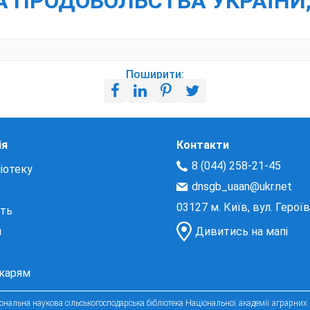
ТА ПРОДОВОЛЬСТВА УКРАЇНИ,
Поширити:
ія
Контакти
8 (044) 258-21-45
іотеку
dnsgb_uaan@ukr.net
03127 м. Київ, вул. Герої
сть
и
Дивитись на мапі
екарям
нальна наукова сільськогосподарська бібліотека Національної академії аграрних