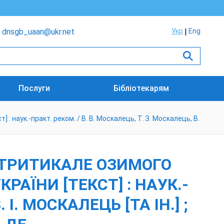
dnsgb_uaan@ukr.net
Укр
Eng
Послуги
Бібліотекарям
наук.-практ. реком. / В. В. Москалець, Т. З. Москалець, В.
ТРИТИКАЛЕ ОЗИМОГО
РАЇНИ [ТЕКСТ] : НАУК.-
 І. МОСКАЛЕЦЬ [ТА ІН.] ;