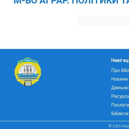
М-ВО АГРАР. ПОЛІТИКИ 
Навігац
Про бібл
Новини
Діяльні
Ресурс
Послуги
Бібліот
© 2026 Націо