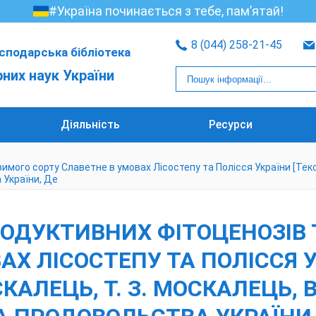
#Україна починається з тебе, пам’ятай!
8 (044) 258-21-45
сподарська бібліотека
рних наук України
Діяльність
Ресурси
о сорту Славетне в умовах Лісостепу та Полісся України [Текст] : 
а України, Де
ОДУКТИВНИХ ФІТОЦЕНОЗІВ 
Х ЛІСОСТЕПУ ТА ПОЛІССЯ УК
СКАЛЕЦЬ, Т. З. МОСКАЛЕЦЬ, В.