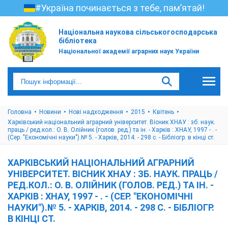
#Україна починається з тебе, пам’ятай!
Національна наукова сільськогосподарська
бібліотека
Національної академії аграрних наук України
Головна
Новини
Нові надходження
2015
Квітень
Харківський національний аграрний університет. Вісник ХНАУ : зб. наук.
праць / ред.кол.: О. В. Олійник (голов. ред.) та ін. - Харків : ХНАУ, 1997 - . -
(Сер. "Економічні науки").№ 5. - Харків, 2014. - 298 с. - Бібліогр. в кінці ст.
ХАРКІВСЬКИЙ НАЦІОНАЛЬНИЙ АГРАРНИЙ
УНІВЕРСИТЕТ. ВІСНИК ХНАУ : ЗБ. НАУК. ПРАЦЬ /
РЕД.КОЛ.: О. В. ОЛІЙНИК (ГОЛОВ. РЕД.) ТА ІН. -
ХАРКІВ : ХНАУ, 1997 - . - (СЕР. "ЕКОНОМІЧНІ
НАУКИ").№ 5. - ХАРКІВ, 2014. - 298 С. - БІБЛІОГР.
В КІНЦІ СТ.