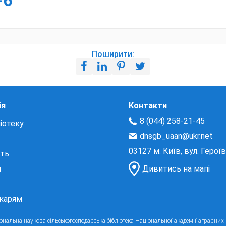
-6
Поширити:
ія
Контакти
8 (044) 258-21-45
іотеку
dnsgb_uaan@ukr.net
03127 м. Київ, вул. Герої
сть
и
Дивитись на мапі
екарям
нальна наукова сільськогосподарська бібліотека Національної академії аграрних