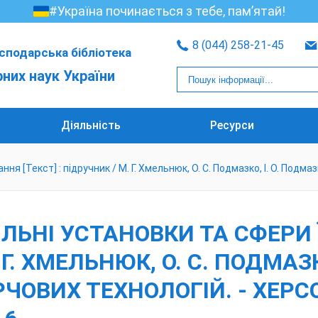
#Україна починається з тебе, пам’ятай!
8 (044) 258-21-45
сподарська бібліотека
рних наук України
Діяльність
Ресурси
я [Текст] : підручник / М. Г. Хмельнюк, О. С. Подмазко, І. О. Подмазк
ИЛЬНІ УСТАНОВКИ ТА СФЕРИ
 Г. ХМЕЛЬНЮК, О. С. ПОДМАЗК
ОВИХ ТЕХНОЛОГІЙ. - ХЕРСОН :