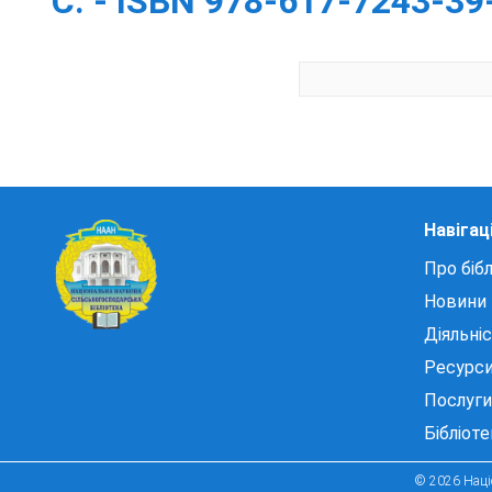
С. - ISBN 978-617-7243-39
Навігац
Про бібл
Новини
Діяльні
Ресурс
Послуги
Бібліот
© 2026 Націо