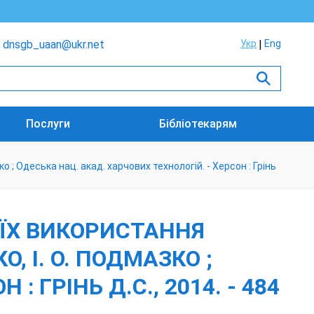
dnsgb_uaan@ukr.net
Укр
Eng
Послуги
Бібліотекарям
о ; Одеська нац. акад. харчових технологій. - Херсон : Грінь
 ЇХ ВИКОРИСТАННЯ
О, І. О. ПОДМАЗКО ;
 ГРІНЬ Д.С., 2014. - 484