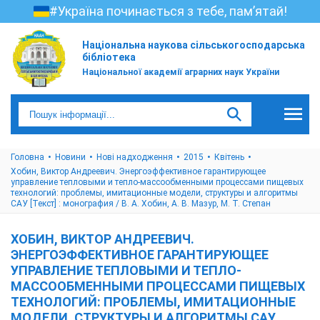
#Україна починається з тебе, пам’ятай!
Національна наукова сільськогосподарська
бібліотека
Національної академії аграрних наук України
Головна
Новини
Нові надходження
2015
Квітень
Хобин, Виктор Андреевич. Энергоэффективное гарантирующее
управление тепловыми и тепло-массообменными процессами пищевых
технологий: проблемы, имитационные модели, структуры и алгоритмы
САУ [Текст] : монография / В. А. Хобин, А. В. Мазур, М. Т. Степан
ХОБИН, ВИКТОР АНДРЕЕВИЧ.
ЭНЕРГОЭФФЕКТИВНОЕ ГАРАНТИРУЮЩЕЕ
УПРАВЛЕНИЕ ТЕПЛОВЫМИ И ТЕПЛО-
МАССООБМЕННЫМИ ПРОЦЕССАМИ ПИЩЕВЫХ
ТЕХНОЛОГИЙ: ПРОБЛЕМЫ, ИМИТАЦИОННЫЕ
МОДЕЛИ, СТРУКТУРЫ И АЛГОРИТМЫ САУ