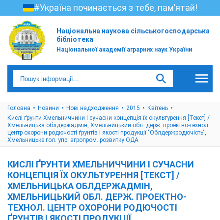
#Україна починається з тебе, пам’ятай!
Національна наукова сільськогосподарська
бібліотека
Національної академії аграрних наук України
Головна
Новини
Нові надходження
2015
Квітень
Кислі ґрунти Хмельниччини і сучасни концепція їх окультурення [Текст] /
Хмельницька облдержадмін, Хмельницький обл. держ. проектно-технол.
центр охорони родючості ґрунтів і якості продукції "Облдержродючість",
Хмельницьке гол. упр. агропром. розвитку ОДА
КИСЛІ ҐРУНТИ ХМЕЛЬНИЧЧИНИ І СУЧАСНИ
КОНЦЕПЦІЯ ЇХ ОКУЛЬТУРЕННЯ [ТЕКСТ] /
ХМЕЛЬНИЦЬКА ОБЛДЕРЖАДМІН,
ХМЕЛЬНИЦЬКИЙ ОБЛ. ДЕРЖ. ПРОЕКТНО-
ТЕХНОЛ. ЦЕНТР ОХОРОНИ РОДЮЧОСТІ
ҐРУНТІВ І ЯКОСТІ ПРОДУКЦІЇ