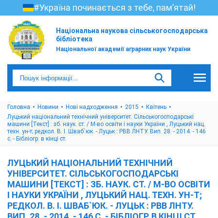
#Україна починається з тебе, пам’ятай!
Національна наукова сільськогосподарська
бібліотека
Національної академії аграрних наук України
Головна
Новини
Нові надходження
2015
Квітень
Луцький національний технічний університет. Сільськогосподарські
машини [Текст] : зб. наук. ст. / М-во освіти і науки України , Луцький нац.
техн. ун-т; редкол. В. І. Шваб`юк. - Луцьк : РВВ ЛНТУ. Вип. 28. - 2014. - 146
с. - Бібліогр. в кінці ст.
ЛУЦЬКИЙ НАЦІОНАЛЬНИЙ ТЕХНІЧНИЙ
УНІВЕРСИТЕТ. СІЛЬСЬКОГОСПОДАРСЬКІ
МАШИНИ [ТЕКСТ] : ЗБ. НАУК. СТ. / М-ВО ОСВІТИ
І НАУКИ УКРАЇНИ , ЛУЦЬКИЙ НАЦ. ТЕХН. УН-Т;
РЕДКОЛ. В. І. ШВАБ`ЮК. - ЛУЦЬК : РВВ ЛНТУ.
ВИП. 28. - 2014. - 146 С. - БІБЛІОГР. В КІНЦІ СТ.