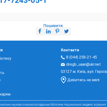
617-7243-05-1
Поширити:
ія
Контакти
8 (044) 258-21-45
іотеку
dnsgb_uaan@ukr.net
03127 м. Київ, вул. Герої
сть
и
Дивитись на мапі
екарям
нальна наукова сільськогосподарська бібліотека Національної академії аграрних