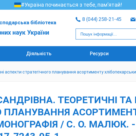
#Україна починається з тебе, пам’ятай!
8 (044) 258-21-45
сподарська бібліотека
рних наук України
Діяльність
Ресурси
і аспекти стратегічного планування асортименту хлібопекарських п
АНДРІВНА. ТЕОРЕТИЧНІ ТА
О ПЛАНУВАННЯ АСОРТИМЕН
ОНОГРАФІЯ / С. О. МАЛЮК. - 