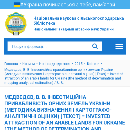
#Україна починається з тебе, пам’ятай!
Національна наукова сільськогосподарська
бібліотека
Національної академії аграрних наук України
Головна
Новини
Нові надходження
2015
Квітень
Медведєв, В. В. Інвестиційна привабливість орних земель України
(методика визначення і картографо-аналітичні оцінки) [Текст] = Invested
attraction of an arable lands for Ukraine (the method of determination and
mapping-analytical estimation) / В. В.
МЕДВЕДЄВ, В. В. ІНВЕСТИЦІЙНА
ПРИВАБЛИВІСТЬ ОРНИХ ЗЕМЕЛЬ УКРАЇНИ
(МЕТОДИКА ВИЗНАЧЕННЯ І КАРТОГРАФО-
АНАЛІТИЧНІ ОЦІНКИ) [ТЕКСТ] = INVESTED
ATTRACTION OF AN ARABLE LANDS FOR UKRAINE
(THE METHOD OF DETERMINATION AND