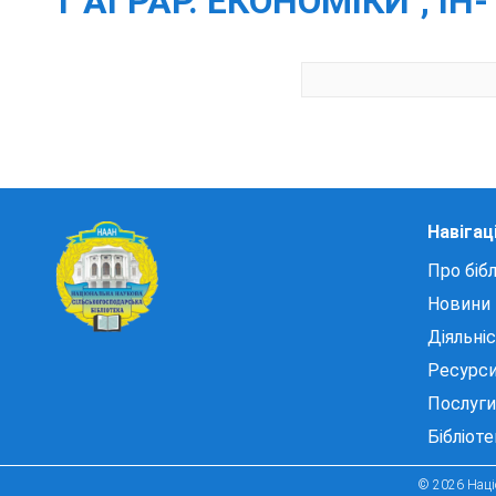
Т АГРАР. ЕКОНОМІКИ", ІН
Навігац
Про бібл
Новини
Діяльні
Ресурс
Послуги
Бібліот
© 2026 Націо