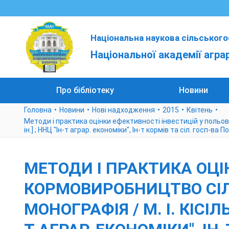
Національна наукова сільського
Національної академії агра
Про бібліотеку
Новини
Головна
Новини
Нові надходження
2015
Квітень
Методи і практика оцінки ефективності інвестицій у польове 
ін.] ; ННЦ "Ін-т аграр. економіки", Ін-т кормів та сіл. госп-ва П
МЕТОДИ І ПРАКТИКА ОЦІ
КОРМОВИРОБНИЦТВО СІЛ
МОНОГРАФІЯ / М. І. КІСІЛЬ