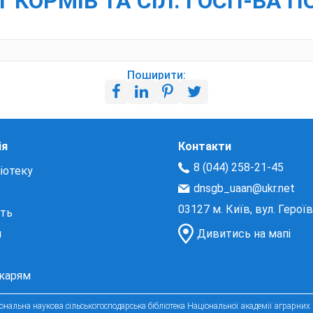
-Т КОРМІВ ТА СІЛ. ГОСП-ВА 
Поширити:
ія
Контакти
8 (044) 258-21-45
іотеку
dnsgb_uaan@ukr.net
03127 м. Київ, вул. Герої
сть
и
Дивитись на мапі
екарям
нальна наукова сільськогосподарська бібліотека Національної академії аграрних