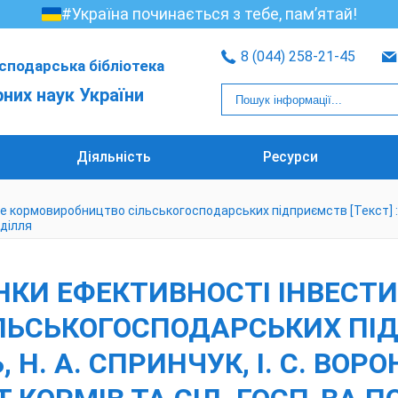
#Україна починається з тебе, пам’ятай!
8 (044) 258-21-45
сподарська бібліотека
рних наук України
Діяльність
Ресурси
кормовиробництво сільськогосподарських підприємств [Текст] : моног
оділля
НКИ ЕФЕКТИВНОСТІ ІНВЕСТИ
ЬСЬКОГОСПОДАРСЬКИХ ПІДП
, Н. А. СПРИНЧУК, І. С. ВОРОН