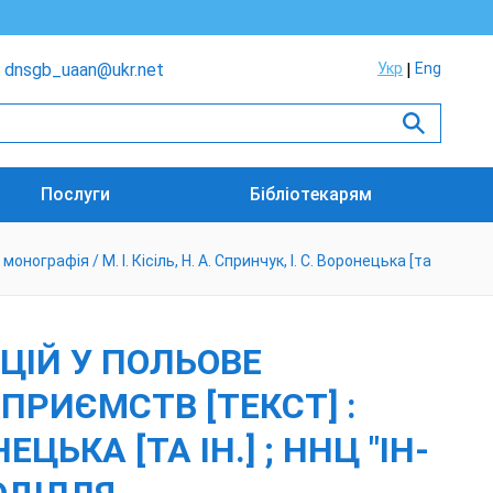
dnsgb_uaan@ukr.net
Укр
Eng
Послуги
Бібліотекарям
рафія / М. І. Кісіль, Н. А. Спринчук, І. С. Воронецька [та
ЦІЙ У ПОЛЬОВЕ
РИЄМСТВ [ТЕКСТ] :
ЕЦЬКА [ТА ІН.] ; ННЦ "ІН-