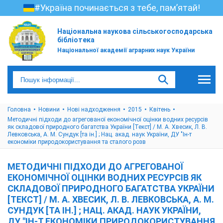
#Україна починається з тебе, пам’ятай!
Національна наукова сільськогосподарська
бібліотека
Національної академії аграрних наук України
Головна
Новини
Нові надходження
2015
Квітень
Методичні підходи до агрегованої економічної оцінки водних ресурсів
як складової природного багатства України [Текст] / М. А. Хвесик, Л. В.
Левковська, А. М. Сундук [та ін.] ; Нац. акад. наук України, ДУ "Ін-т
економіки природокористування та сталого розв
МЕТОДИЧНІ ПІДХОДИ ДО АГРЕГОВАНОЇ
ЕКОНОМІЧНОЇ ОЦІНКИ ВОДНИХ РЕСУРСІВ ЯК
СКЛАДОВОЇ ПРИРОДНОГО БАГАТСТВА УКРАЇНИ
[ТЕКСТ] / М. А. ХВЕСИК, Л. В. ЛЕВКОВСЬКА, А. М.
СУНДУК [ТА ІН.] ; НАЦ. АКАД. НАУК УКРАЇНИ,
ДУ "ІН-Т ЕКОНОМІКИ ПРИРОДОКОРИСТУВАННЯ