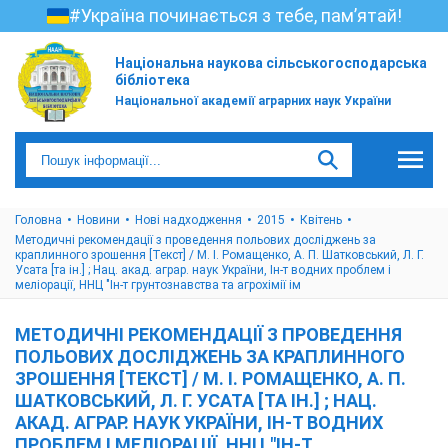
#Україна починається з тебе, пам’ятай!
Національна наукова сільськогосподарська
бібліотека
Національної академії аграрних наук України
Головна
Новини
Нові надходження
2015
Квітень
Методичні рекомендації з проведення польових досліджень за
краплинного зрошення [Текст] / М. І. Ромащенко, А. П. Шатковський, Л. Г.
Усата [та ін.] ; Нац. акад. аграр. наук України, Ін-т водних проблем і
меліорації, ННЦ "Ін-т грунтознавства та агрохімії ім
МЕТОДИЧНІ РЕКОМЕНДАЦІЇ З ПРОВЕДЕННЯ
ПОЛЬОВИХ ДОСЛІДЖЕНЬ ЗА КРАПЛИННОГО
ЗРОШЕННЯ [ТЕКСТ] / М. І. РОМАЩЕНКО, А. П.
ШАТКОВСЬКИЙ, Л. Г. УСАТА [ТА ІН.] ; НАЦ.
АКАД. АГРАР. НАУК УКРАЇНИ, ІН-Т ВОДНИХ
ПРОБЛЕМ І МЕЛІОРАЦІЇ, ННЦ "ІН-Т