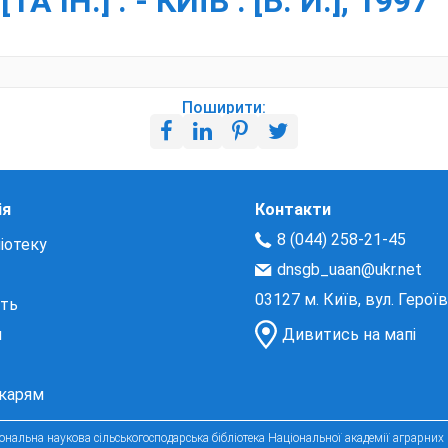
ІН.] . - КИЇВ : [Б. И.], 1997
Поширити:
ія
Контакти
8 (044) 258-21-45
іотеку
dnsgb_uaan@ukr.net
03127 м. Київ, вул. Герої
сть
и
Дивитись на мапі
екарям
нальна наукова сільськогосподарська бібліотека Національної академії аграрних