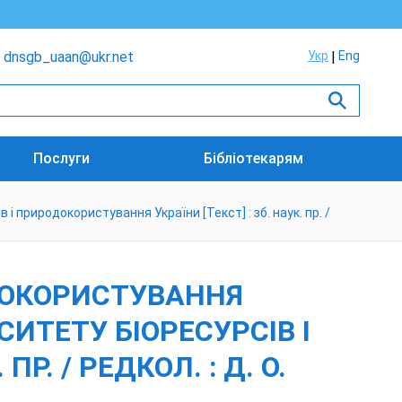
dnsgb_uaan@ukr.net
Укр
Eng
Послуги
Бібліотекарям
 природокористування України [Текст] : зб. наук. пр. /
ОДОКОРИСТУВАННЯ
ИТЕТУ БІОРЕСУРСІВ І
. / РЕДКОЛ. : Д. О.