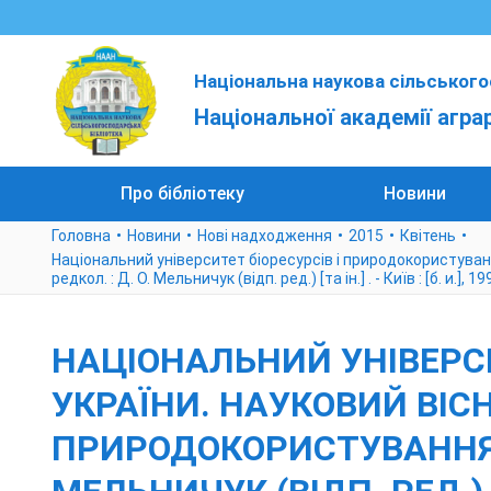
Національна наукова сільського
Національної академії агра
Про бібліотеку
Новини
Головна
Новини
Нові надходження
2015
Квітень
Національний університет біоресурсів і природокористування
редкол. : Д. О. Мельничук (відп. ред.) [та ін.] . - Київ : [б. и.], 19
НАЦІОНАЛЬНИЙ УНІВЕРС
УКРАЇНИ. НАУКОВИЙ ВІС
ПРИРОДОКОРИСТУВАННЯ УКР