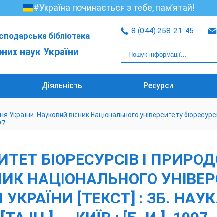
#Україна починається з тебе, пам’ятай!
8 (044) 258-21-45
сподарська бібліотека
рних наук України
Діяльність
Ресурси
 України. Науковий вісник Національного університету біоресурсів і
97
ИТЕТ БІОРЕСУРСІВ І ПРИР
НИК НАЦІОНАЛЬНОГО УНІВЕРС
АЇНИ [ТЕКСТ] : ЗБ. НАУК. ПР