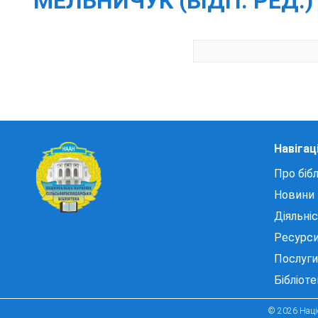
МЕЛЬНИЧУК (ВІДП. РЕД.) [ТА 
Навігац
Про бібл
Новини
Діяльні
Ресурс
Послуги
Бібліот
© 2026 Націо