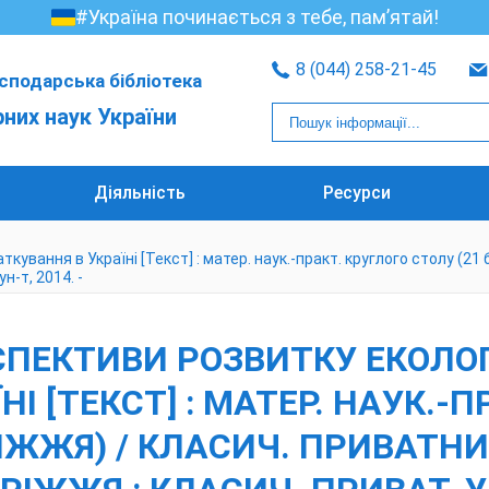
#Україна починається з тебе, пам’ятай!
8 (044) 258-21-45
сподарська бібліотека
рних наук України
Діяльність
Ресурси
вання в Україні [Текст] : матер. наук.-практ. круглого столу (21 бе
ун-т, 2014. -
СПЕКТИВИ РОЗВИТКУ ЕКОЛО
І [ТЕКСТ] : МАТЕР. НАУК.-
ОРІЖЖЯ) / КЛАСИЧ. ПРИВАТНИ