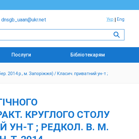
dnsgb_uaan@ukr.net
Укр
Eng
Послуги
Бібліотекарям
р. 2014 р., м. Запоріжжя) / Класич. приватний ун-т ;
ГІЧНОГО
ПРАКТ. КРУГЛОГО СТОЛУ
Й УН-Т ; РЕДКОЛ. В. М.