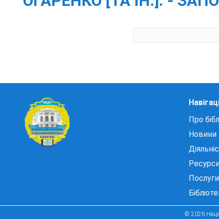
ОГАРЕНКО [ТА ІН.]. - ЗАП
Навігац
Про бібл
Новини
Діяльні
Ресурс
Послуги
Бібліот
© 2026 Націо