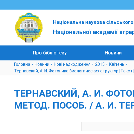
Національна наукова сільського
Національної академії агра
Про бібліотеку
Новини
Головна
Новини
Нові надходження
2015
Квітень
Тернавский, А. И. Фотоника биологических структур [Текст] : у
ТЕРНАВСКИЙ, А. И. ФОТО
МЕТОД. ПОСОБ. / А. И. ТЕ