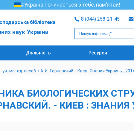
#Україна починається з тебе, пам’ятай!
8 (044) 258-21-45
сподарська бібліотека
рних наук України
Діяльність
Ресурси
ч.-метод. пособ. / А. И. Тернавский. - Киев : Знания Украины , 2014.
НИКА БИОЛОГИЧЕСКИХ СТРУКТ
РНАВСКИЙ. - КИЕВ : ЗНАНИЯ У