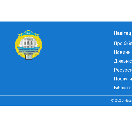
Навігац
Про бібл
Новини
Діяльні
Ресурс
Послуги
Бібліот
© 2026 Націо