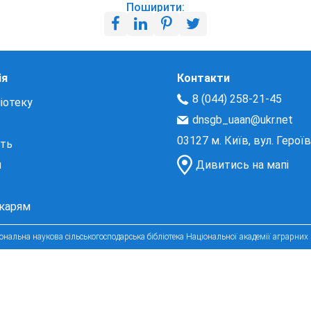
Поширити:
ія
Контакти
8 (044) 258-21-45
іотеку
dnsgb_uaan@ukr.net
03127 м. Київ, вул. Герої
сть
и
Дивитись на мапі
екарям
нальна наукова сільськогосподарська бібліотека Національної академії аграрних