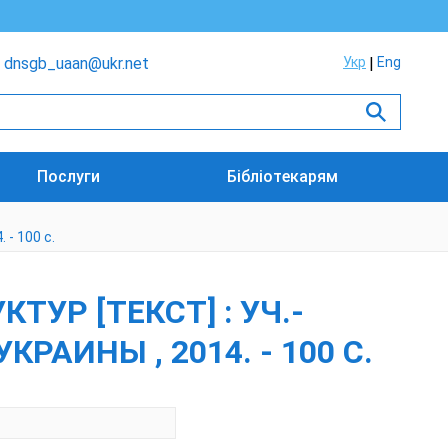
dnsgb_uaan@ukr.net
Укр
Eng
Послуги
Бібліотекарям
 - 100 с.
УР [ТЕКСТ] : УЧ.-
КРАИНЫ , 2014. - 100 С.