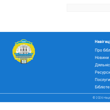
Навігац
Про бібл
Новини
Діяльні
Ресурс
Послуги
Бібліот
© 2026 Націо