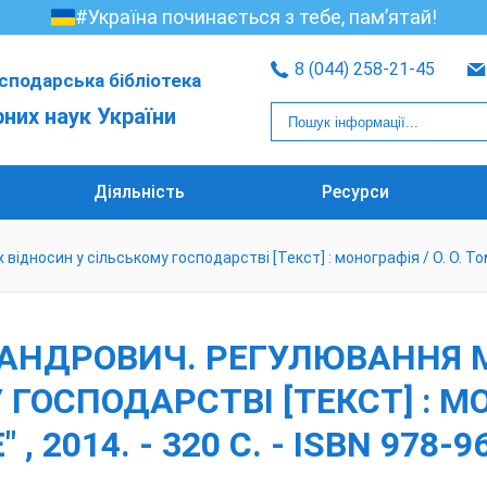
#Україна починається з тебе, пам’ятай!
8 (044) 258-21-45
сподарська бібліотека
рних наук України
Діяльність
Ресурси
носин у сільському господарстві [Текст] : монографія / О. О. Томілін
КСАНДРОВИЧ. РЕГУЛЮВАННЯ
ГОСПОДАРСТВІ [ТЕКСТ] : МОН
" , 2014. - 320 С. - ISBN 978-