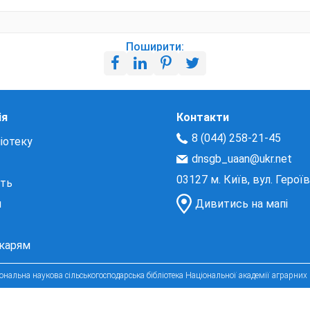
Поширити:
ія
Контакти
8 (044) 258-21-45
іотеку
dnsgb_uaan@ukr.net
03127 м. Київ, вул. Герої
сть
и
Дивитись на мапі
екарям
нальна наукова сільськогосподарська бібліотека Національної академії аграрних