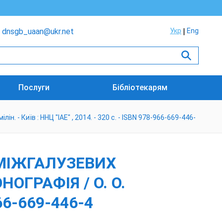
dnsgb_uaan@ukr.net
Укр
Eng
Послуги
Бібліотекарям
. - Київ : ННЦ "ІАЕ" , 2014. - 320 с. - ISBN 978-966-669-446-
 МІЖГАЛУЗЕВИХ
ОГРАФІЯ / О. О.
966-669-446-4