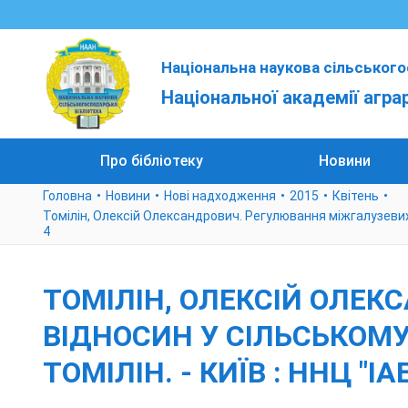
Національна наукова сільського
Національної академії агра
Про бібліотеку
Новини
Головна
Новини
Нові надходження
2015
Квітень
Томілін, Олексій Олександрович. Регулювання міжгалузевих від
4
ТОМІЛІН, ОЛЕКСІЙ ОЛЕ
ВІДНОСИН У СІЛЬСЬКОМУ 
ТОМІЛІН. - КИЇВ : ННЦ "ІАЕ