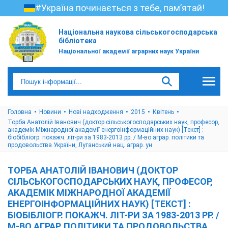
#Україна починається з тебе, пам’ятай!
Національна наукова сільськогосподарська
бібліотека
Національної академії аграрних наук України
Головна
Новини
Нові надходження
2015
Квітень
Торба Анатолій Іванович (доктор сільськогосподарських наук, професор,
академік Міжнародної академії енергоінформаційних наук) [Текст] :
біобібліогр. покажч. літ-ри за 1983-2013 рр. / М-во аграр. політики та
продовольства України, Луганський нац. аграр. ун
ТОРБА АНАТОЛІЙ ІВАНОВИЧ (ДОКТОР
СІЛЬСЬКОГОСПОДАРСЬКИХ НАУК, ПРОФЕСОР,
АКАДЕМІК МІЖНАРОДНОЇ АКАДЕМІЇ
ЕНЕРГОІНФОРМАЦІЙНИХ НАУК) [ТЕКСТ] :
БІОБІБЛІОГР. ПОКАЖЧ. ЛІТ-РИ ЗА 1983-2013 РР. /
М-ВО АГРАР. ПОЛІТИКИ ТА ПРОДОВОЛЬСТВА