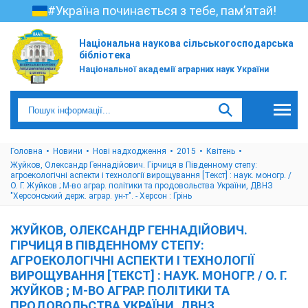
#Україна починається з тебе, пам’ятай!
Національна наукова сільськогосподарська
бібліотека
Національної академії аграрних наук України
Головна
Новини
Нові надходження
2015
Квітень
Жуйков, Олександр Геннадійович. Гірчиця в Південному степу:
агроекологічні аспекти і технології вирощування [Текст] : наук. моногр. /
О. Г. Жуйков ; М-во аграр. політики та продовольства України, ДВНЗ
"Херсонський держ. аграр. ун-т". - Херсон : Грінь
ЖУЙКОВ, ОЛЕКСАНДР ГЕННАДІЙОВИЧ.
ГІРЧИЦЯ В ПІВДЕННОМУ СТЕПУ:
АГРОЕКОЛОГІЧНІ АСПЕКТИ І ТЕХНОЛОГІЇ
ВИРОЩУВАННЯ [ТЕКСТ] : НАУК. МОНОГР. / О. Г.
ЖУЙКОВ ; М-ВО АГРАР. ПОЛІТИКИ ТА
ПРОДОВОЛЬСТВА УКРАЇНИ, ДВНЗ