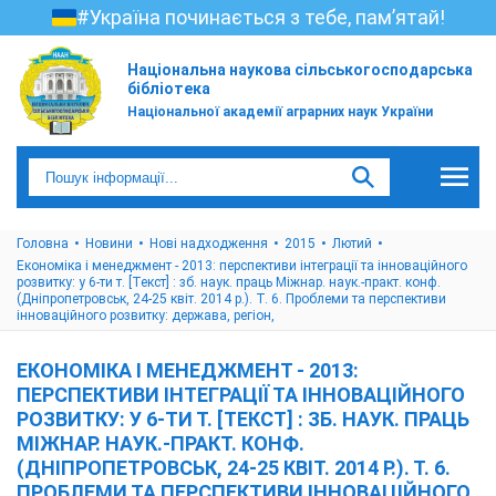
#Україна починається з тебе, пам’ятай!
Національна наукова сільськогосподарська
бібліотека
Національної академії аграрних наук України
Головна
Новини
Нові надходження
2015
Лютий
Економіка і менеджмент - 2013: перспективи інтеграції та інноваційного
розвитку: у 6-ти т. [Текст] : зб. наук. праць Міжнар. наук.-практ. конф.
(Дніпропетровськ, 24-25 квіт. 2014 р.). Т. 6. Проблеми та перспективи
інноваційного розвитку: держава, регіон,
ЕКОНОМІКА І МЕНЕДЖМЕНТ - 2013:
ПЕРСПЕКТИВИ ІНТЕГРАЦІЇ ТА ІННОВАЦІЙНОГО
РОЗВИТКУ: У 6-ТИ Т. [ТЕКСТ] : ЗБ. НАУК. ПРАЦЬ
МІЖНАР. НАУК.-ПРАКТ. КОНФ.
(ДНІПРОПЕТРОВСЬК, 24-25 КВІТ. 2014 Р.). Т. 6.
ПРОБЛЕМИ ТА ПЕРСПЕКТИВИ ІННОВАЦІЙНОГО