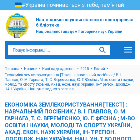
#Україна починається з тебе, пам’ятай!
Національна наукова сільськогосподарська
бібліотека
Національної академії аграрних наук України
Головна
Новини
Нові надходження
2015
Лютий
Економіка землекористування [Текст] : навчальний посібник / В. І.
Павлов, О. М. Гарнага, Т. С. Веремеєнко, Ю. Г. Фесіна ; М-во освіти і науки,
молоді та спорту України, Акад. екон. наук України, Ін-т регіон. дослідж.
НАН України, Нац. ун-т водного госп-ва
ЕКОНОМІКА ЗЕМЛЕКОРИСТУВАННЯ [ТЕКСТ] :
НАВЧАЛЬНИЙ ПОСІБНИК / В. І. ПАВЛОВ, О. М.
ГАРНАГА, Т. С. ВЕРЕМЕЄНКО, Ю. Г. ФЕСІНА ; М-ВО
ОСВІТИ І НАУКИ, МОЛОДІ ТА СПОРТУ УКРАЇНИ,
АКАД. ЕКОН. НАУК УКРАЇНИ, ІН-Т РЕГІОН.
ДОСЛІДЖ. НАН УКРАЇНИ, НАЦ. УН-Т ВОДНОГО