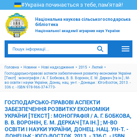
#Україна починається з тебе, пам’ятай!
Національна наукова сільськогосподарська
бібліотека
Національної академії аграрних наук України
Головна
Новини
Нові надходження
2015
Лютий
Господарсько-правові аспекти забезпечення розвитку економіки України
[Текст] : монографія / А. Г. Бобкова, В. В. Воронін, Е. М. Деркач [та ін.] ; М-
во освіти і науки України, Донец. нац. ун-т. - Донецьк : Юго-Восток, 2013. -
336 с. - ISBN 978-966-374-773-
ГОСПОДАРСЬКО-ПРАВОВІ АСПЕКТИ
ЗАБЕЗПЕЧЕННЯ РОЗВИТКУ ЕКОНОМІКИ
УКРАЇНИ [ТЕКСТ] : МОНОГРАФІЯ / А. Г. БОБКОВА,
В. В. ВОРОНІН, Е. М. ДЕРКАЧ [ТА ІН.] ; М-ВО
ОСВІТИ І НАУКИ УКРАЇНИ, ДОНЕЦ. НАЦ. УН-Т. -
ДОНЕЦЬК : ЮГО-ВОСТОК, 2013. - 336 С. - ISBN