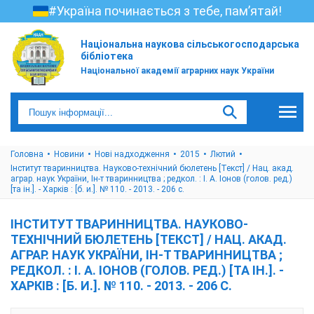
#Україна починається з тебе, пам’ятай!
Національна наукова сільськогосподарська
бібліотека
Національної академії аграрних наук України
Головна
Новини
Нові надходження
2015
Лютий
Інститут тваринництва. Науково-технічний бюлетень [Текст] / Нац. акад.
аграр. наук України, Ін-т тваринництва ; редкол. : І. А. Іонов (голов. ред.)
[та ін.]. - Харків : [б. и.]. № 110. - 2013. - 206 с.
ІНСТИТУТ ТВАРИННИЦТВА. НАУКОВО-
ТЕХНІЧНИЙ БЮЛЕТЕНЬ [ТЕКСТ] / НАЦ. АКАД.
АГРАР. НАУК УКРАЇНИ, ІН-Т ТВАРИННИЦТВА ;
РЕДКОЛ. : І. А. ІОНОВ (ГОЛОВ. РЕД.) [ТА ІН.]. -
ХАРКІВ : [Б. И.]. № 110. - 2013. - 206 С.