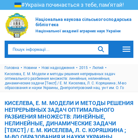
#Україна починається з тебе, пам’ятай!
Національна наукова сільськогосподарська
бібліотека
Національної академії аграрних наук України
Головна
Новини
Нові надходження
2015
Лютий
Киселева, Е. М. Модели и методы решения непрерывных задач
оптимального разбиения множеств: линейные, нелинейные,
динамические задачи [Текст] / Е. М. Киселева, Л. С. Коряшкина ; М-во
образования и науки Украины, Днепропетровский нац. ун-т им. О. Го
КИСЕЛЕВА, Е. М. МОДЕЛИ И МЕТОДЫ РЕШЕНИЯ
НЕПРЕРЫВНЫХ ЗАДАЧ ОПТИМАЛЬНОГО
РАЗБИЕНИЯ МНОЖЕСТВ: ЛИНЕЙНЫЕ,
НЕЛИНЕЙНЫЕ, ДИНАМИЧЕСКИЕ ЗАДАЧИ
[ТЕКСТ] / Е. М. КИСЕЛЕВА, Л. С. КОРЯШКИНА ;
М-ВО ОБРАЗОВАНИЯ И НАУКИ УКРАИНЫ,