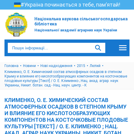
#Україна починається з тебе, пам’ятай!
Національна наукова сільськогосподарська
бібліотека
Національної академії аграрних наук України
Головна
Новини
Нові надходження
2015
Лютий
Клименко, О. Е. Химический состав атмосферных осадков в степном
Крыму и влияние его кислотообразующих компонентов на косточковые
плодовые культуры [Текст] / О. Е. Клименко ; Нац. акад. аграр. наук
Украины, Никит. ботан. сад - Нац. науч. центр. - К
КЛИМЕНКО, О. Е. ХИМИЧЕСКИЙ СОСТАВ
АТМОСФЕРНЫХ ОСАДКОВ В СТЕПНОМ КРЫМУ
И ВЛИЯНИЕ ЕГО КИСЛОТООБРАЗУЮЩИХ
КОМПОНЕНТОВ НА КОСТОЧКОВЫЕ ПЛОДОВЫЕ
КУЛЬТУРЫ [ТЕКСТ] / О. Е. КЛИМЕНКО ; НАЦ.
АКАД. АГРАР. НАУК УКРАИНЫ, НИКИТ. БОТАН.