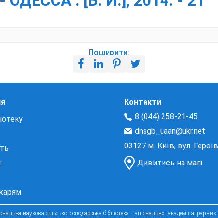
ЕССА : [Б. И.], 2014. - 21
Поширити:
ія
Контакти
8 (044) 258-21-45
іотеку
dnsgb_uaan@ukr.net
03127 м. Київ, вул. Герої
сть
и
Дивитись на мапі
екарям
нальна наукова сільськогосподарська бібліотека Національної академії аграрних