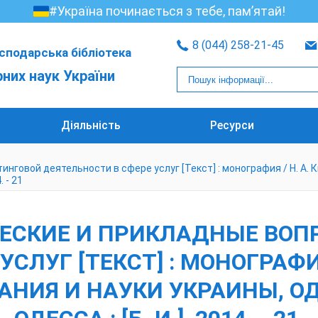
#Україна починається з тебе, пам’ятай!
8 (044) 258-21-45
сподарська бібліотека
рних наук України
Діяльність
Ресурси
нговой деятельности в сфере услуг [Текст] : монография / Н. А. Кн
. - 21
ТИЧЕСКИЕ И ПРИКЛАДНЫЕ ВО
ЛУГ [ТЕКСТ] : МОНОГРАФИЯ /
ВАНИЯ И НАУКИ УКРАИНЫ, ОД