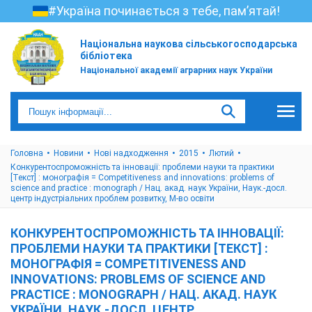
#Україна починається з тебе, пам’ятай!
Національна наукова сільськогосподарська
бібліотека
Національної академії аграрних наук України
Головна
Новини
Нові надходження
2015
Лютий
Конкурентоспроможність та інновації: проблеми науки та практики
[Текст] : монографія = Competitiveness and innovations: problems of
science and practice : monograph / Нац. акад. наук України, Наук.-досл.
центр індустріальних проблем розвитку, М-во освіти
КОНКУРЕНТОСПРОМОЖНІСТЬ ТА ІННОВАЦІЇ:
ПРОБЛЕМИ НАУКИ ТА ПРАКТИКИ [ТЕКСТ] :
МОНОГРАФІЯ = COMPETITIVENESS AND
INNOVATIONS: PROBLEMS OF SCIENCE AND
PRACTICE : MONOGRAPH / НАЦ. АКАД. НАУК
УКРАЇНИ, НАУК.-ДОСЛ. ЦЕНТР