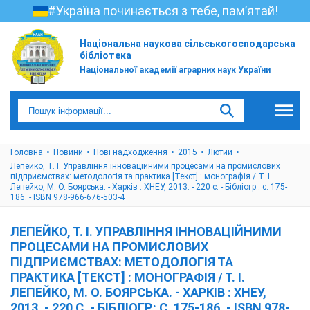
#Україна починається з тебе, пам’ятай!
Національна наукова сільськогосподарська
бібліотека
Національної академії аграрних наук України
Головна
Новини
Нові надходження
2015
Лютий
Лепейко, Т. І. Управління інноваційними процесами на промислових
підприємствах: методологія та практика [Текст] : монографія / Т. І.
Лепейко, М. О. Боярська. - Харків : ХНЕУ, 2013. - 220 с. - Бібліогр.: с. 175-
186. - ISBN 978-966-676-503-4
ЛЕПЕЙКО, Т. І. УПРАВЛІННЯ ІННОВАЦІЙНИМИ
ПРОЦЕСАМИ НА ПРОМИСЛОВИХ
ПІДПРИЄМСТВАХ: МЕТОДОЛОГІЯ ТА
ПРАКТИКА [ТЕКСТ] : МОНОГРАФІЯ / Т. І.
ЛЕПЕЙКО, М. О. БОЯРСЬКА. - ХАРКІВ : ХНЕУ,
2013. - 220 С. - БІБЛІОГР.: С. 175-186. - ISBN 978-