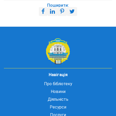
Поширити:
Навігація
Про бібліотеку
Новини
Діяльність
Ресурси
Послуги