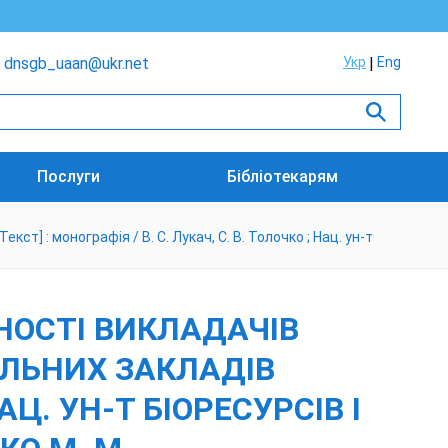
dnsgb_uaan@ukr.net
Укр
Eng
Послуги
Бібліотекарям
] : монографія / В. С. Лукач, С. В. Толочко ; Нац. ун-т
НОСТІ ВИКЛАДАЧІВ
ЛЬНИХ ЗАКЛАДІВ
НАЦ. УН-Т БІОРЕСУРСІВ І