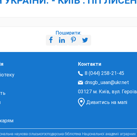
КРАЇНИ. - КИЇВ : ПП ЛИСЕН
Поширити:
ія
Контакти
8 (044) 258-21-45
іотеку
dnsgb_uaan@ukr.net
03127 м. Київ, вул. Герої
сть
и
Дивитись на мапі
екарям
нальна наукова сільськогосподарська бібліотека Національної академії аграрних