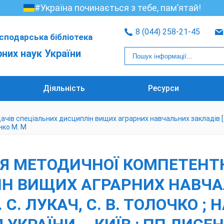
#Україна починається з тебе, пам’ятай!
8 (044) 258-21-45
сподарська бібліотека
рних наук України
Діяльність
Ресурси
ів спеціальних дисциплін вищих аграрних навчальних закладів [Текст
нко М. М
ННЯ МЕТОДИЧНОЇ КОМПЕТЕНТ
ІН ВИЩИХ АГРАРНИХ НАВЧА
. С. ЛУКАЧ, С. В. ТОЛОЧКО ; 