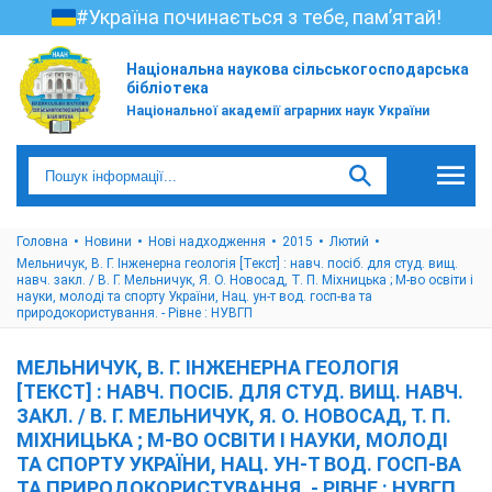
#Україна починається з тебе, пам’ятай!
Національна наукова сільськогосподарська
бібліотека
Національної академії аграрних наук України
Головна
Новини
Нові надходження
2015
Лютий
Мельничук, В. Г. Інженерна геологія [Текст] : навч. посіб. для студ. вищ.
навч. закл. / В. Г. Мельничук, Я. О. Новосад, Т. П. Міхницька ; М-во освіти і
науки, молоді та спорту України, Нац. ун-т вод. госп-ва та
природокористування. - Рівне : НУВГП
МЕЛЬНИЧУК, В. Г. ІНЖЕНЕРНА ГЕОЛОГІЯ
[ТЕКСТ] : НАВЧ. ПОСІБ. ДЛЯ СТУД. ВИЩ. НАВЧ.
ЗАКЛ. / В. Г. МЕЛЬНИЧУК, Я. О. НОВОСАД, Т. П.
МІХНИЦЬКА ; М-ВО ОСВІТИ І НАУКИ, МОЛОДІ
ТА СПОРТУ УКРАЇНИ, НАЦ. УН-Т ВОД. ГОСП-ВА
ТА ПРИРОДОКОРИСТУВАННЯ. - РІВНЕ : НУВГП