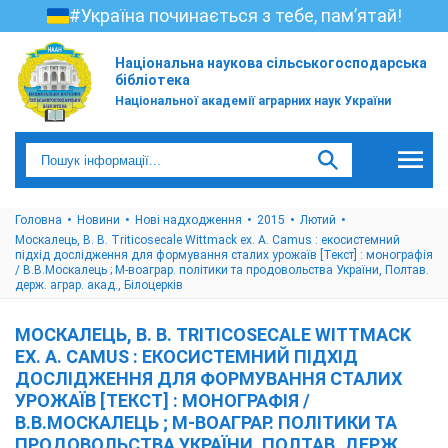
#Україна починається з тебе, пам’ятай!
Національна наукова сільськогосподарська
бібліотека
Національної академії аграрних наук України
Головна
Новини
Нові надходження
2015
Лютий
Москалець, В. В. Triticosecale Wittmack ex. A. Camus : екосистемний
підхід дослідження для формування сталих урожаїв [Текст] : монографія
/ В.В.Москалець ; М-воаграр. політики та продовольства України, Полтав.
держ. аграр. акад., Білоцерків
МОСКАЛЕЦЬ, В. В. TRITICOSECALE WITTMACK
EX. A. CAMUS : ЕКОСИСТЕМНИЙ ПІДХІД
ДОСЛІДЖЕННЯ ДЛЯ ФОРМУВАННЯ СТАЛИХ
УРОЖАЇВ [ТЕКСТ] : МОНОГРАФІЯ /
В.В.МОСКАЛЕЦЬ ; М-ВОАГРАР. ПОЛІТИКИ ТА
ПРОДОВОЛЬСТВА УКРАЇНИ, ПОЛТАВ. ДЕРЖ.