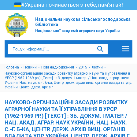
#Україна починається з тебе, пам’ятай!
Національна наукова сільськогосподарська
бібліотека
Національної академії аграрних наук України
Головна
Новини
Нові надходження
2015
Лютий
Науково-організаційні засади розвитку аграрної науки та її управління в
УРСР (1962-1969 рр.) [Текст] : зб. докум. і матер. / Нац. акад. аграр. наук
України, Нац. наук. с.-г. б-ка, Центр. держ. архів вищ. органів влади та упр.
України, Центр. держ. архів г
НАУКОВО-ОРГАНІЗАЦІЙНІ ЗАСАДИ РОЗВИТКУ
АГРАРНОЇ НАУКИ ТА ЇЇ УПРАВЛІННЯ В УРСР
(1962-1969 РР.) [ТЕКСТ] : ЗБ. ДОКУМ. І МАТЕР. /
НАЦ. АКАД. АГРАР. НАУК УКРАЇНИ, НАЦ. НАУК.
С.-Г. Б-КА, ЦЕНТР. ДЕРЖ. АРХІВ ВИЩ. ОРГАНІВ
ВЛАДИ ТА УПР. УКРАЇНИ, ЦЕНТР. ДЕРЖ. АРХІВ Г