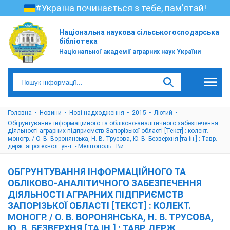
#Україна починається з тебе, пам’ятай!
Національна наукова сільськогосподарська
бібліотека
Національної академії аграрних наук України
Головна
Новини
Нові надходження
2015
Лютий
Обгрунтування інформаційного та обліково-аналітичного забезпечення
діяльності аграрних підприємств Запорізької області [Текст] : колект.
моногр. / О. В. Воронянська, Н. В. Трусова, Ю. В. Безверхня [та ін.] ; Тавр.
держ. агротехнол. ун-т. - Мелітополь : Ви
ОБГРУНТУВАННЯ ІНФОРМАЦІЙНОГО ТА
ОБЛІКОВО-АНАЛІТИЧНОГО ЗАБЕЗПЕЧЕННЯ
ДІЯЛЬНОСТІ АГРАРНИХ ПІДПРИЄМСТВ
ЗАПОРІЗЬКОЇ ОБЛАСТІ [ТЕКСТ] : КОЛЕКТ.
МОНОГР. / О. В. ВОРОНЯНСЬКА, Н. В. ТРУСОВА,
Ю. В. БЕЗВЕРХНЯ [ТА ІН.] ; ТАВР. ДЕРЖ.