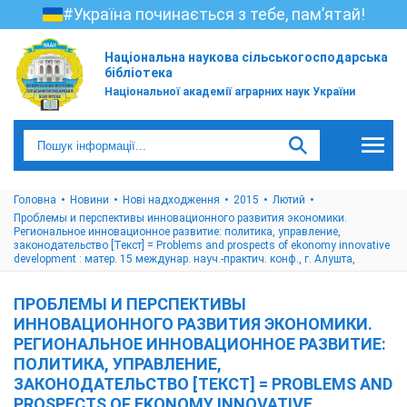
#Україна починається з тебе, пам’ятай!
Національна наукова сільськогосподарська
бібліотека
Національної академії аграрних наук України
Головна
Новини
Нові надходження
2015
Лютий
Проблемы и перспективы инновационного развития экономики.
Региональное инновационное развитие: политика, управление,
законодательство [Текст] = Problems and prospects of ekonomy innovative
development : матер. 15 междунар. науч.-практич. конф., г. Алушта,
ПРОБЛЕМЫ И ПЕРСПЕКТИВЫ
ИННОВАЦИОННОГО РАЗВИТИЯ ЭКОНОМИКИ.
РЕГИОНАЛЬНОЕ ИННОВАЦИОННОЕ РАЗВИТИЕ:
ПОЛИТИКА, УПРАВЛЕНИЕ,
ЗАКОНОДАТЕЛЬСТВО [ТЕКСТ] = PROBLEMS AND
PROSPECTS OF EKONOMY INNOVATIVE