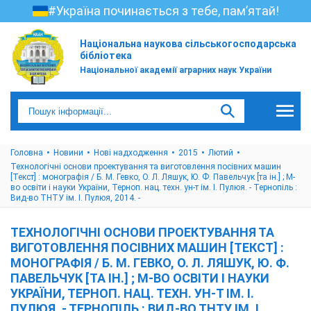
#Україна починається з тебе, пам’ятай!
Національна наукова сільськогосподарська
бібліотека
Національної академії аграрних наук України
Головна
Новини
Нові надходження
2015
Лютий
Технологічні основи проектування та виготовлення посівних машин
[Текст] : монографія / Б. М. Гевко, О. Л. Ляшук, Ю. Ф. Павельчук [та ін.] ; М-
во освіти і науки України, Терноп. нац. техн. ун-т ім. І. Пулюя. - Тернопіль :
Вид-во ТНТУ ім. І. Пулюя, 2014. -
ТЕХНОЛОГІЧНІ ОСНОВИ ПРОЕКТУВАННЯ ТА
ВИГОТОВЛЕННЯ ПОСІВНИХ МАШИН [ТЕКСТ] :
МОНОГРАФІЯ / Б. М. ГЕВКО, О. Л. ЛЯШУК, Ю. Ф.
ПАВЕЛЬЧУК [ТА ІН.] ; М-ВО ОСВІТИ І НАУКИ
УКРАЇНИ, ТЕРНОП. НАЦ. ТЕХН. УН-Т ІМ. І.
ПУЛЮЯ. - ТЕРНОПІЛЬ : ВИД-ВО ТНТУ ІМ. І.