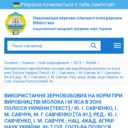
#Україна починається з тебе, пам’ятай!
Національна наукова сільськогосподарська
бібліотека
Національної академії аграрних наук України
Головна
Новини
Нові надходження
2015
Лютий
Використання зернобобових на корм при виробництві молока і м`яса в
зоні Полісся України [Текст] / Ю. І. Савченко, І. М. Савчук, М. Г. Савченко
[та ін.]; ред.: Ю. І. Савченко, І. М. Савчук ; Нац. акад. аграр. наук України, Ін-
т сіл. госп-ва Полісся НААН Ук
ВИКОРИСТАННЯ ЗЕРНОБОБОВИХ НА КОРМ ПРИ
ВИРОБНИЦТВІ МОЛОКА І М`ЯСА В ЗОНІ
ПОЛІССЯ УКРАЇНИ [ТЕКСТ] / Ю. І. САВЧЕНКО, І.
М. САВЧУК, М. Г. САВЧЕНКО [ТА ІН.]; РЕД.: Ю. І.
САВЧЕНКО, І. М. САВЧУК ; НАЦ. АКАД. АГРАР.
НАУК УКРАЇНИ, ІН-Т СІЛ. ГОСП-ВА ПОЛІССЯ