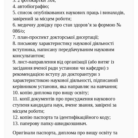
3. 2 фотокартки 3x4;
4. автобіографію;
5. список опублікованих наукових праць і винаходів,
завірений за місцем роботи;
6. медичну довідку про стан здоров’я за формою №
086/о;
7. план-проспект докторської дисертації;
8. письмову характеристику наукової діяльності
вступника, написану передбачуваним науковим
консультантом;
9. лист-направлення від організації (або витяг із
засідання вченої ради установи чи кафедри) з
рекомендацією вступу до докторантури з
характеристикою наукової діяльності, підписаний
керівником установи, яка направляє на навчання;
10. копію диплома про вищу освіту;
11. копії документів про присудження наукового
ступеня кандидата наук, вчене звання, завірені за
місцем роботи;
12. копію паспорта та ідентифікаційного коду;
13. паперову папку-швидкозшивач.
Оригінали паспорта, диплома про вищу освіту та