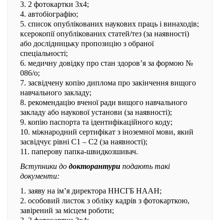
3. 2 фотокартки 3x4;
4. автобіографію;
5. список опублікованих наукових праць і винаходів;
ксерокопії опублікованих статей/тез (за наявності)
або дослідницьку пропозицію з обраної
спеціальності;
6. медичну довідку про стан здоров’я за формою №
086/о;
7. засвідчену копію диплома про закінчення вищого
навчального закладу;
8. рекомендацію вченої ради вищого навчального
закладу або наукової установи (за наявності);
9. копію паспорта та ідентифікаційного коду;
10. міжнародний сертифікат з іноземної мови, який
засвідчує рівні С1 – С2 (за наявності);
11. паперову папка-швидкозшивач.
Вступники до
докторантури
подають такі
документи:
1. заяву на ім’я директора ННСГБ НААН;
2. особовий листок з обліку кадрів з фотокарткою,
завірений за місцем роботи;