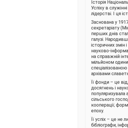
Історія Націонал
Успіху в служінні
лідерстві. І ця іс
Заснована у 1917
секретаріату (М
перших днів ста
галузі. Народивш
історичних змін 
науково-інформац
на справжній інт
мільйоном одиниц
спеціалізованою
архівами славетн
Її фонди – це ві
досягнень і науко
популяризувала а
сільського госпо
кооперації; форм
епоху.
Її успіх – це не 
бібліографи, інфо