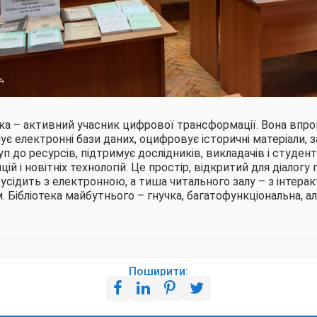
ека – активний учасник цифрової трансформації. Вона впр
ує електронні бази даних, оцифровує історичні матеріали, 
п до ресурсів, підтримує дослідників, викладачів і студенті
ій і новітніх технологій. Це простір, відкритий для діалогу 
усідить з електронною, а тиша читального залу – з інтера
 Бібліотека майбутнього – гнучка, багатофункціональна, а
Поширити: