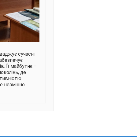
оваджує сучасні
забезпечує
в. Її майбутнє –
поколінь, де
ктивністю
ле незмінно