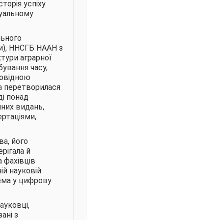
торія успіху.
ктуальному
льного
и), ННСГБ НААН з
тури аграрної
бування часу,
провідною
ка перетворилася
ді понад
нних видань,
ртаціями,
ва, його
ерігала й
а фахівців
ій науковій
рема у цифрову
науковці,
зані з