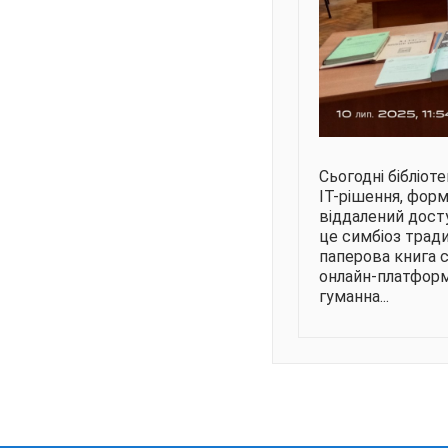
Сьогодні бібліот
ІТ-рішення, форм
віддалений досту
це симбіоз традиц
паперова книга с
онлайн-платформ.
гуманна...