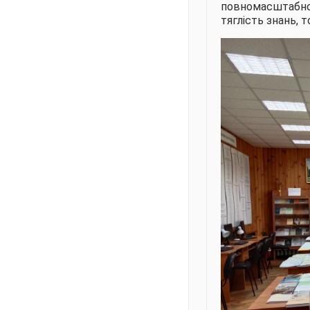
повномасштабно
тяглість знань, т