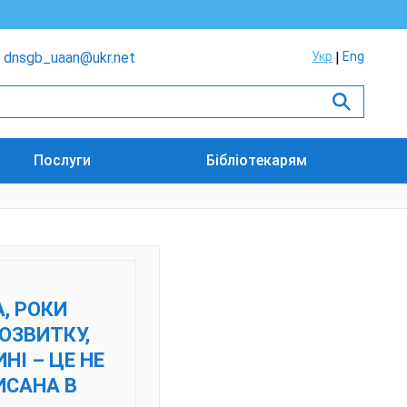
dnsgb_uaan@ukr.net
Укр
Eng
Послуги
Бібліотекарям
А, РОКИ
ОЗВИТКУ,
НІ – ЦЕ НЕ
ИСАНА В