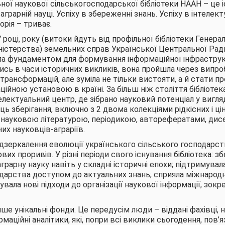
ьної наукової сільськогосподарської бібліотеки НААН – це іс
 аграрній науці. Успіху в збереженні знань. Успіху в інтеле
торія – триває.
 році, року (витоки йдуть від профільної бібліотеки Генера
іністерства) земельних справ Української Центральної Рад
ла фундаментом для формування інформаційної інфраструк
ись в часи історичних викликів, вона пройшла через випро
і трансформацій, але зуміла не тільки вистояти, а й стати 
ійною установою в країні. За більш ніж століття бібліоте
електуальний центр, де зібрано науковий потенціал у вигля
ь зберігання, включно з 2 двома колекціями рідкісних і ці
 науковою літературою, періодикою, авторефератами, дисе
их науковців-аграріїв.
ддзеркалення еволюції українського сільського господарст
вих проривів. У різні періоди свого існування бібліотека: зб
грарну науку навіть у складні історичні епохи; підтримувал
дарства доступом до актуальних знань; сприяла міжнародн
увала нові підходи до організації наукової інформації, зок
лише унікальні фонди. Це передусім люди – віддані фахівці, 
рмаційні аналітики, які, попри всі виклики сьогодення, пов’я