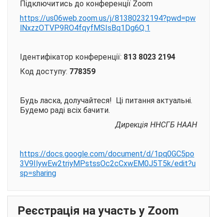
Підключитись до конференції Zoom
https://us06web.zoom.us/j/81380232194?pwd=pw
lNxzzOTVP9RO4fqyfMSIsBq1Dg6Q.1
Ідентифікатор конференції:
813 8023 2194
Код доступу:
778359
Будь ласка, долучайтеся! Ці питання актуальні.
Будемо раді всіх бачити.
Дирекція ННСГБ НААН
https://docs.google.com/document/d/1pq0GC5po
3V9IlywEw2triyMPstssOc2cCxwEM0J5T5k/edit?u
sp=sharing
Реєстрація на участь у Zoom