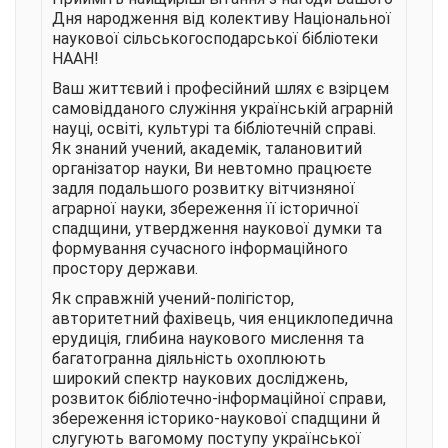
Дня народження від колективу Національної
наукової сільськогосподарської бібліотеки
НААН!
Ваш життєвий і професійний шлях є взірцем
самовідданого служіння українській аграрній
науці, освіті, культурі та бібліотечній справі.
Як знаний учений, академік, талановитий
організатор науки, Ви невтомно працюєте
задля подальшого розвитку вітчизняної
аграрної науки, збереження її історичної
спадщини, утвердження наукової думки та
формування сучасного інформаційного
простору держави.
Як справжній учений-полігістор,
авторитетний фахівець, чия енциклопедична
ерудиція, глибина наукового мислення та
багатогранна діяльність охоплюють
широкий спектр наукових досліджень,
розвиток бібліотечно-інформаційної справи,
збереження історико-наукової спадщини й
слугують вагомому поступу української