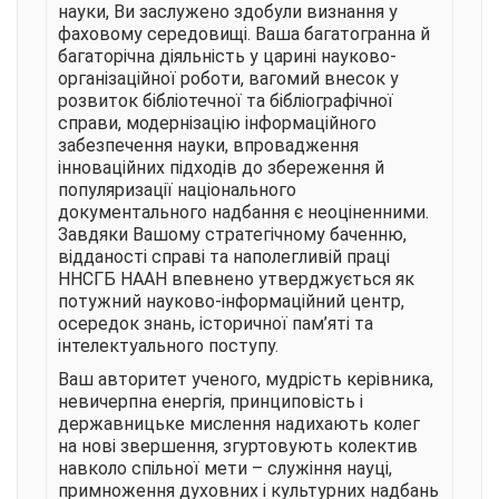
науки, Ви заслужено здобули визнання у
фаховому середовищі. Ваша багатогранна й
багаторічна діяльність у царині науково-
організаційної роботи, вагомий внесок у
розвиток бібліотечної та бібліографічної
справи, модернізацію інформаційного
забезпечення науки, впровадження
інноваційних підходів до збереження й
популяризації національного
документального надбання є неоціненними.
Завдяки Вашому стратегічному баченню,
відданості справі та наполегливій праці
ННСГБ НААН впевнено утверджується як
потужний науково-інформаційний центр,
осередок знань, історичної пам’яті та
інтелектуального поступу.
Ваш авторитет ученого, мудрість керівника,
невичерпна енергія, принциповість і
державницьке мислення надихають колег
на нові звершення, згуртовують колектив
навколо спільної мети – служіння науці,
примноження духовних і культурних надбань