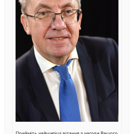
Прийміть найщиріші вітання з нагоди Вашого