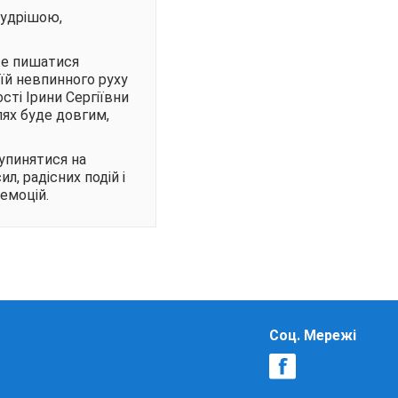
мудрішою,
же пишатися
їй невпинного руху
ості Ірини Сергіївни
лях буде довгим,
зупинятися на
л, радісних подій і
емоцій.
Соц. Мережі