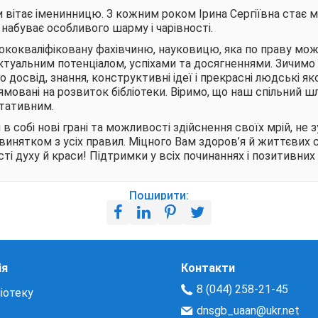
и вітає іменинницю. З кожним роком Ірина Сергіївна стає 
набуває особливого шарму і чарівності.
сококваліфіковану фахівчиню, науковицю, яка по праву мо
ктуальним потенціалом, успіхами та досягненнями. Зичимо 
о досвід, знання, конструктивні ідеї і прекрасні людські як
ямовані на розвиток бібліотеки. Віримо, що наш спільний ш
ьтативним.
 собі нові грані та можливості здійснення своїх мрій, не 
винятком з усіх правил. Міцного Вам здоров’я й життєвих си
і духу й краси! Підтримки у всіх починаннях і позитивних 
Поширити:
ія
Контакти
8 (044) 258-21-45
іотеку
dnsgb_uaan@ukr.net