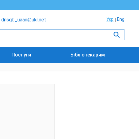
dnsgb_uaan@ukr.net
Укр
Eng
Послуги
Бібліотекарям