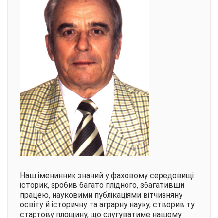
Наш іменинник знаний у фаховому середовищі
історик, зробив багато плідного, збагативши
працею, науковими публікаціями вітчизняну
освіту й історичну та аграрну науку, створив ту
стартову площину, що слугуватиме нашому