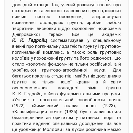
дослідній станції. Так, учений розвинув вчення про
походження та еволюцію засолених ґрунтів, широко
вивчив процес осолодіння, запропонував
визначення осолоділих ґрунтів, зробив глибокі
теоретичні висновки щодо осолодіння чорноземів
Дніпровської тераси. Все це академік
К. К. Гедройц
систематизував у спеціальному
вченні про поглинальну здатність ґрунту і грунтово-
поглинальний комплекс, а також роль ґрунтових
колоїдів у походженні ґрунту та його родючості, що
стало «золотим фондом» не тільки російської, а й
української грунтово-агрохімічної науки. Для
багатьох поколінь студентів і майбутніх дослідників
ґрунтів не тільки нашої країни, а й світу
основоположник колоїдної хімії ґрунтів
К. К. Гедройц з його фундаментальними працями:
«
Учение о поглотительной способности почв»
(1922), «Химический анализ почв» (1923),
«Классификация почв» (1925) був і залишається
беззаперечним авторитетом у питаннях теорії та
практики ведення спеціальних досліджень. За все
це уродженця Молдови і за духом росіянина маємо