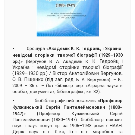
•
брошура
«Академік К. К. Гедройц і Україна:
невідомі сторінки творчої біографії (1929–1930
К.
Гедройц і
рр.)»
(Вергунов В. А. Академік К.
Україна
: невідомі сторінки творчої біографії
(1929–1930 рр.) / Віктор Анатолійович Вергунов,
О.
В.
Піщенко (під заг. ред.
В. А. Вергунова). – К.,
2009. – 36 с. – (Іст.-бібліогр. сер. «Аграрна наука в
особах, документах, бібліографії» ; кн. 32)
;
•
біобібліографічний покажчик «
Професор
Кулжинський Сергій Пантелеймонович (1880–
1947)»
(
Професор Кулжинський Сергій
Пантелеймонович (1880–1947) : біобібліогр. покажч.
наук. і наук.-попул. пр. за 1906–1948 роки / НААН,
Держ. наук. с.-г. б-ка, Ін-т с.-г. мікробіол. та