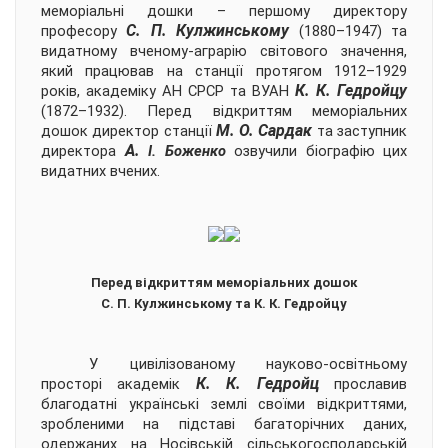
меморіальні дошки – першому директору
С. П. Кулжинському
професору
(1880–1947) та
видатному вченому-аграрію світового значення,
який працював на станції протягом 1912–1929
К. К. Гедройцу
років, академіку АН СРСР та ВУАН
(1872–1932). Перед відкриттям меморіальних
М. О. Сардак
дошок директор станції
та заступник
А.
директора
І. Боженко
озвучили біографію цих
видатних вчених.
Перед відкриттям меморіальних дошок
С. П. Кулжинському та К. К. Гедройцу
У цивілізованому науково-освітньому
К. К. Гедройц
просторі академік
прославив
благодатні українські землі своїми відкриттями,
зробленими на підставі багаторічних даних,
одержаних на Носівській сільськогосподарській