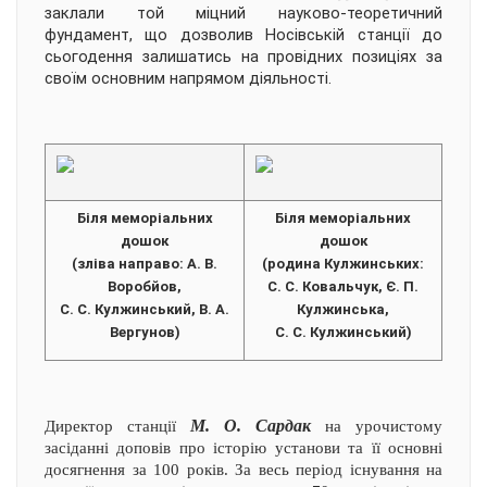
заклали той міцний науково-теоретичний
фундамент, що дозволив Носівській станції до
сьогодення залишатись на провідних позиціях за
своїм основним напрямом діяльності.
Біля меморіальних
Біля меморіальних
дошок
дошок
(зліва направо: А. В.
(родина Кулжинських:
Воробйов,
С. С. Ковальчук, Є. П.
С. С. Кулжинський, В. А.
Кулжинська,
Вергунов)
С. С. Кулжинський)
М. О. Сардак
Директор станції
на урочистому
засіданні доповів про історію установи та її основні
досягнення за 100 років. За весь період існування на