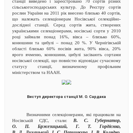
станції виведено і зареєстровано 70 сортів різних
сільськогосподарських культур. До Реєстру сортів
рослин України на 2011 рік внесено близько 40 сортів,
що належать селекціонерам Носівської селекційно-
дослідної станції. Серед сортів жита, створених
українськими селекціонерами, носівські сорти у 2010
році займали понад 16%, вівса – близько 60%,
конюшини та цибулі – понад 20 %. У Чернігівській
області близько 60% посівів жита, 90% вівса, 20%
ярого ячменю, конюшини, цибулі засівають сортами
носівської селекції, що повністю відповідає сучасному
статусу станції, визначеному профільним
міністерством та НААН.
Виступ директора станції М. О. Сардака
Визначними селекціонерами, які працювали на
В. С. Губернатор,
Носівській СДС, стали:
О. П. Бржезицький, Г. Т. Гордієнко,
В. Л. Лихацький, І. С. Паришкура, І. В. Колядко,