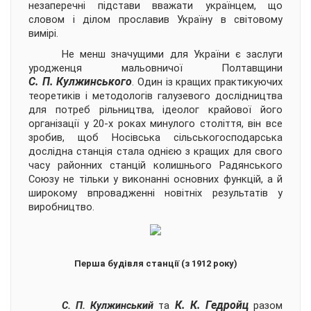
незаперечні підстави вважати українцем, що
словом і ділом прославив Україну в світовому
вимірі.
Не менш значущими для України є заслуги
уродженця мальовничої Полтавщини
С. П. Кулжинського
. Один із кращих практикуючих
теоретиків і методологів галузевого дослідництва
для потреб рільництва, ідеолог крайової його
організації у 20-х роках минулого століття, він все
зробив, щоб Носівська сільськогосподарська
дослідна станція стала однією з кращих для свого
часу районних станцій колишнього Радянського
Союзу не тільки у виконанні основних функцій, а й
широкому впровадженні новітніх результатів у
виробництво.
Перша будівля станції (з 1912 року)
К. К. Гедройц
С. П. Кулжинський
та
разом