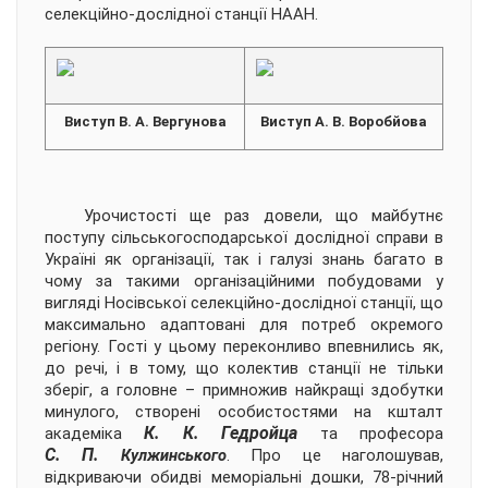
селекційно-дослідної станції НААН.
Виступ В. А. Вергунова
Виступ А. В. Воробйова
Урочистості ще раз довели, що майбутнє
поступу сільськогосподарської дослідної справи в
Україні як організації, так і галузі знань багато в
чому за такими організаційними побудовами у
вигляді Носівської селекційно-дослідної станції, що
максимально адаптовані для потреб окремого
регіону. Гості у цьому переконливо впевнились як,
до речі, і в тому, що колектив станції не тільки
зберіг, а головне – примножив найкращі здобутки
минулого, створені особистостями на кшталт
К. К. Гедройца
академіка
та професора
С. П.
Кулжинського
. Про це наголошував,
відкриваючи обидві меморіальні дошки, 78-річний