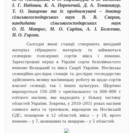
І. Г. Набоков, К. А. Перепечай, Д. А. Тонкошкур,
Т. О. Іващенко та їх продовжувачі – доктор
сільськогосподарських наук В. В. Скорик,
кандидати сільськогосподарських наук
О. П. Матрос, М. О. Сардак, А. І. Боженко,
Н. О. Горган.
Сьогодні вчені станції створюють вихідний
матеріал гібридного матеріалу та займаються
селекцією голозерних сортів вівса і ячменю.
Зареєстровані перші в Україні сорти безплівчастого
ячменю Козацький та вівса Скарб України. Носівська
селекційно-дослідна станція та дослідне господарство
здійснюють велику насінницьку роботу як щодо сортів
власної селекції, так і інших культурах. Щорічно
вирощується 150–200 т оригінального та 600–800 т
елітного насіння, яке надходить у більшу частину
областей України. Зокрема, у 2010–2011 роках насіння
озимого жита та тритикале, вирощене на Носівській
СДС, поширене в 12 областей, вівса – у 18, ярого
ячменю – у 7, конюшини та люцерни – у 5 областей.