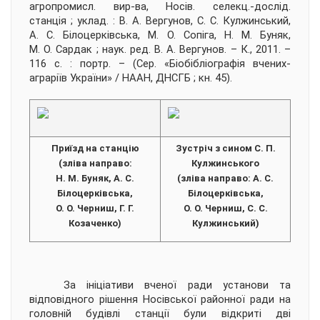
агропромисл. вир-ва, Носів. селекц.-дослід.
станція ; уклад. : В. А. Вергунов, С. С. Кулжинський,
А. С. Білоцерківська, М. О. Сопіга, Н. М. Буняк,
М. О. Сардак ; наук. ред. В. А. Вергунов. – К., 2011. –
116 с. : портр. – (Сер. «Біобібліографія вчених-
аграріїв України» / НААН, ДНСГБ ; кн. 45).
Приїзд на станцію
Зустріч з сином С. П.
(зліва направо:
Кулжинського
Н. М. Буняк, А. С.
(зліва направо: А. С.
Білоцерківська,
Білоцерківська,
О. О. Черниш, Г. Г.
О. О. Черниш, С. С.
Козаченко)
Кулжинський)
За ініціативи вченої ради установи та
відповідного рішення Носівської районної ради на
головній будівлі станції були відкриті дві