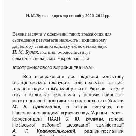
Н. М. Буняк – директор станції у 2006–2011 рр.
Велика заслуга у одержанні таких вражаючих для
сьогодення результатів належить і колишньому
директору станції кандидату економічних наук
Н. М. Буняк,
яка нині очолює Інститут
сільськогосподарської мікробіології та
агропромислового виробництва НААН.
Все перераховане дає підстави колективу
станції сміливо планувати нові перемоги на ниві
аграрної науки в ім’я майбутнього України. Таку ж
віру в колектив висловили у своєму привітанні
міністр аграрної політики та продовольства України
М. В. Присяжнюк
, а також виступах: від
Національної академії аграрних наук України – член-
С. Ю. Булигін
кореспондент НААН
, голова
Носівської районної державної адміністрації
А. Г. Красносільський
, радник-посланник