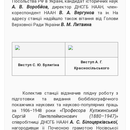
Посольства РФ в Україні, кандидат історичних наук
А. В. Воробйов,
директор ДНСГБ НААН, член-
В. А. Вергунов
кореспондент НААН
та ін. На
адресу станції надійшло також вітання від Голови
В. М. Литвина
Верховної Ради України
.
Виступ А. Г.
Виступ С. Ю. Булигіна
Красносільського
Колектив станції відзначив плідну роботу з
підготовки та видання біобібліографічного
покажчика наукових та науково-популярних праць
«Професора Кулжинський
за 1906–1948 роки
Сергій Пантелеймонович (1880–1947)»
А. С. Білоцерківської,
співробітниці ДНСГБ НААН
нагородивши її Почесною грамотою Носівської